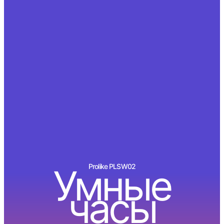
Умные
Prolike PLSW02
часы