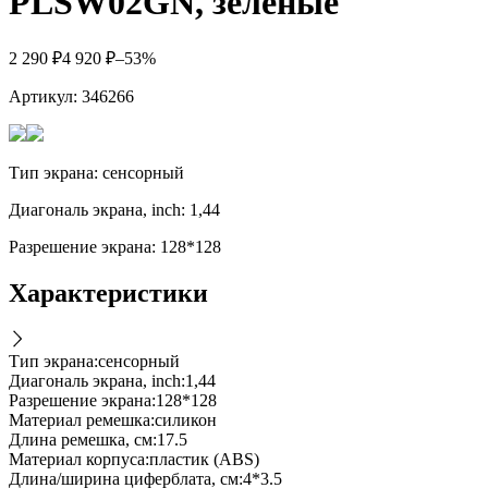
PLSW02GN, зеленые
2 290
₽
4 920
₽
–53%
Артикул:
346266
Тип экрана: сенсорный
Диагональ экрана, inch: 1,44
Разрешение экрана: 128*128
Характеристики
Тип экрана
:
сенсорный
Диагональ экрана, inch
:
1,44
Разрешение экрана
:
128*128
Материал ремешка
:
силикон
Длина ремешка, см
:
17.5
Материал корпуса
:
пластик (ABS)
Длина/ширина циферблата, см
:
4*3.5