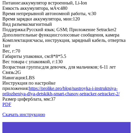
Питание
:
аккумулятор встроенный, Li-Ion
Емкость аккумулятора, мАч
:
480
Время непрерывной автономной работы, ч
:
30
Время зарядки аккумулятора, мин
:
120
Вид разъема
:
магнитный
Поддержка
:
Русский язык; GSM; Приложение Setracker2
Дополнительные функции
:
голосовые сообщения, камера
Комплектация
:
часы, инструкция, зарядный кабель, отвертка
1шт
Вес, г
:
70
Габариты упаковки, см
:
8*8*5.5
Вес товара с упаковкой, г
:
130
Возрастная группа
:
для девочек, для мальчиков; 6-11 лет
Связь
:
2G
Навигация
:
LBS
Инструкция по настройке
приложения
:
https://prolike.pro/blog/nastroyka-i-instruktsiya-
prilozheniya-dlya-detskikh-smart-chasov-setracker-setracker-2/
Размер циферблата, мм
:
37
PDF
Скачать инструкцию