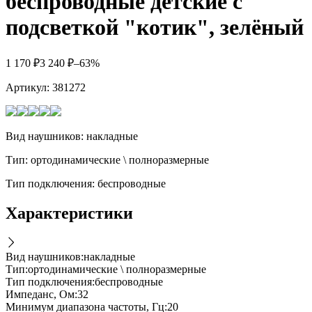
беспроводные детские с
подсветкой "котик", зелёный
1 170
₽
3 240
₽
–63%
Артикул:
381272
Вид наушников: накладные
Тип: ортодинамические \ полноразмерные
Тип подключения: беспроводные
Характеристики
Вид наушников
:
накладные
Тип
:
ортодинамические \ полноразмерные
Тип подключения
:
беспроводные
Импеданс, Ом
:
32
Минимум диапазона частоты, Гц
:
20